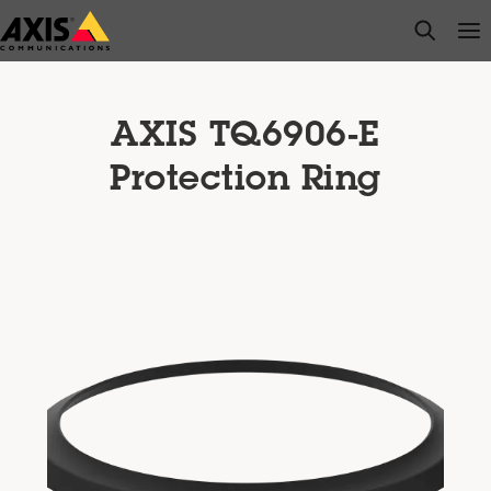
Saltar
open s
Op
Clo
al
contenido
principal
AXIS TQ6906-E
Protection Ring