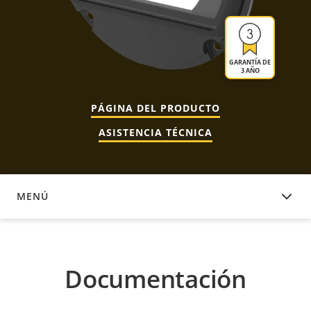
GARANTÍA DE
3 AÑO
PÁGINA DEL PRODUCTO
ASISTENCIA TÉCNICA
MENÚ
DOCUMENTACIÓN
Documentación