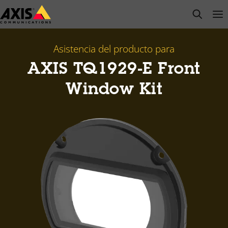
Saltar
open s
Op
Clo
al
contenido
principal
Asistencia del producto para
AXIS TQ1929-E Front
Window Kit