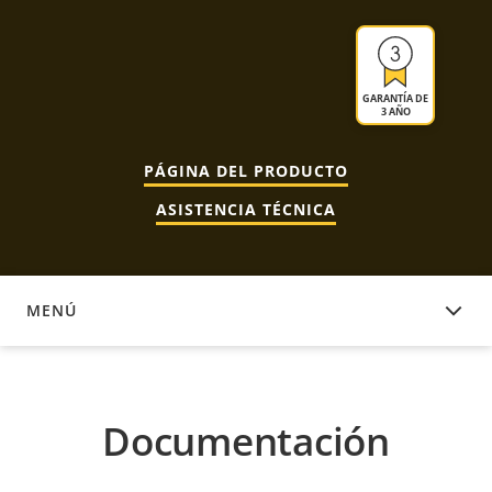
GARANTÍA DE
3 AÑO
PÁGINA DEL PRODUCTO
ASISTENCIA TÉCNICA
MENÚ
DOCUMENTACIÓN
Documentación