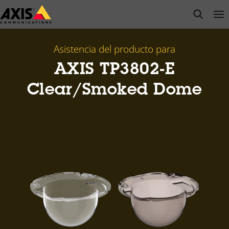
Saltar
open s
Op
Clo
al
contenido
principal
Asistencia del producto para
AXIS TP3802-E
Clear/Smoked Dome