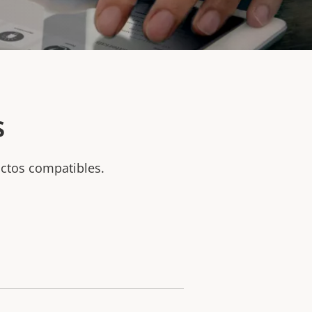
s
uctos compatibles.