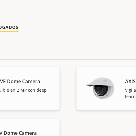
LOGADOS
LVE Dome Camera
AXI
quible en 2 MP con deep
Vigil
learn
LV Dome Camera