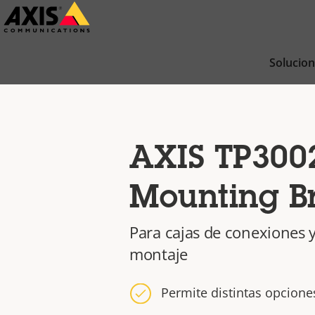
Saltar
al
contenido
Solucio
principal
AXIS TP300
Mounting B
Para cajas de conexiones y
montaje
Permite distintas opcion