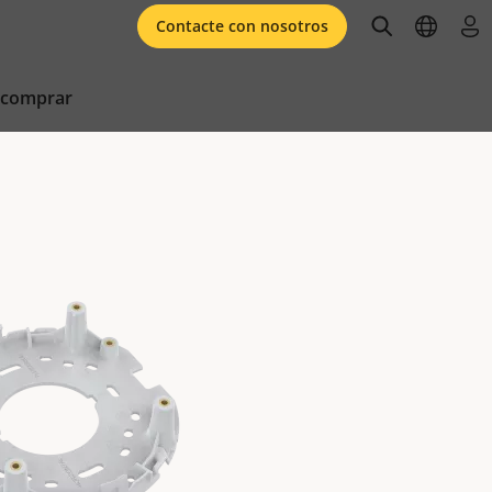
open searc
open l
ini
Contacte con nosotros
 comprar