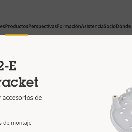
nes
Productos
Perspectivas
Formación
Asistencia
Socio
Dónde
2-E
racket
 accesorios de
es de montaje