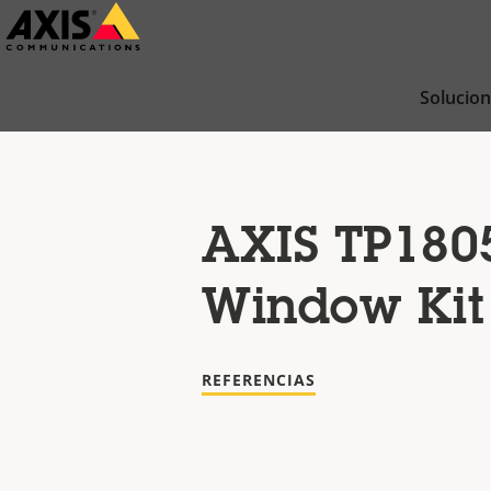
Saltar
al
contenido
Solucio
principal
AXIS TP1805
Window Kit
REFERENCIAS