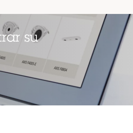
rar su