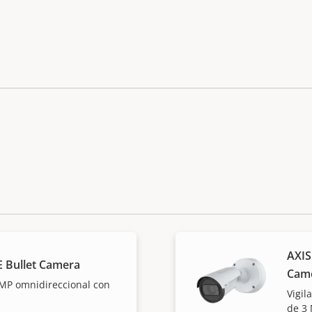
AXIS
E Bullet Camera
Cam
 MP omnidireccional con
Vigil
de 3 