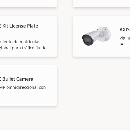
 Kit License Plate
AXIS
Vigil
imiento de matrículas
IA
lobal para tráfico fluido
E Bullet Camera
 MP omnidireccional con