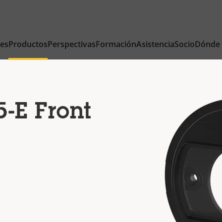
nes
Productos
Perspectivas
Formación
Asistencia
Socio
Dónde
-E Front