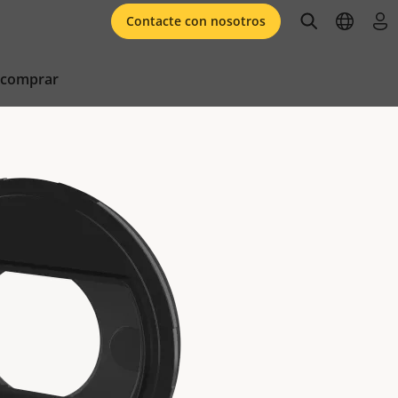
open searc
open l
ini
Contacte con nosotros
 comprar