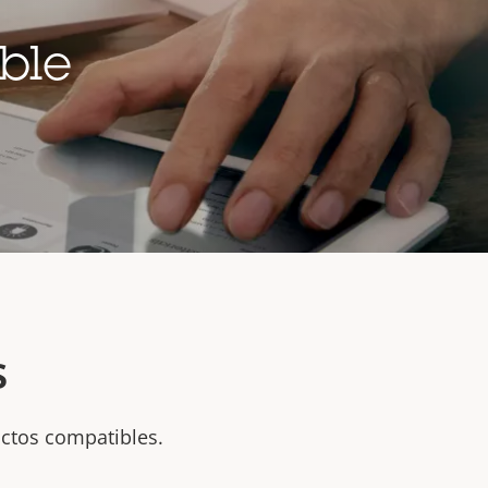
ble
s
uctos compatibles.