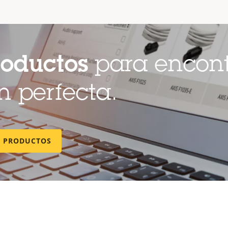
roductos
para encont
 perfecta.
E PRODUCTOS