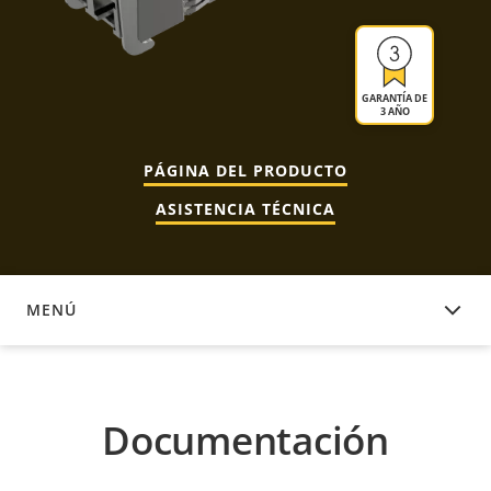
GARANTÍA DE
3 AÑO
PÁGINA DEL PRODUCTO
ASISTENCIA TÉCNICA
MENÚ
DOCUMENTACIÓN
Documentación