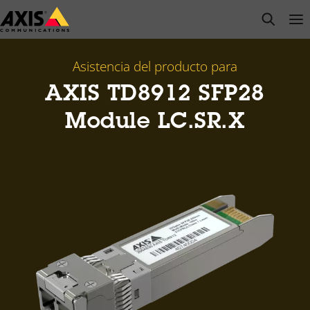
Saltar
open s
Op
Clo
al
contenido
principal
Asistencia del producto para
AXIS TD8912 SFP28
Module LC.SR.X