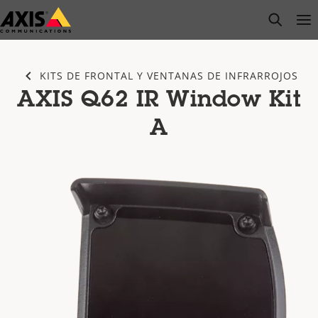
Saltar
open s
Op
Clo
al
contenido
principal
KITS DE FRONTAL Y VENTANAS DE INFRARROJOS
AXIS Q62 IR Window Kit
A