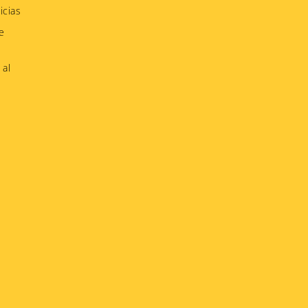
icias
e
 al