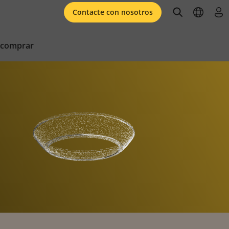
open searc
open l
ini
Contacte con nosotros
 comprar