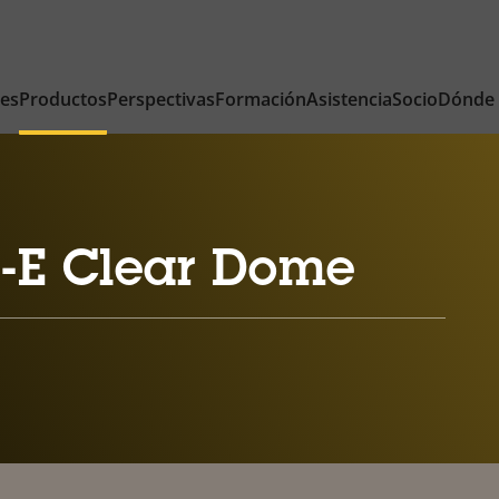
nes
Productos
Perspectivas
Formación
Asistencia
Socio
Dónde
-E Clear Dome