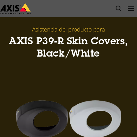
Saltar
open s
Op
Clo
al
contenido
principal
Asistencia del producto para
AXIS P39-R Skin Covers,
Black/White