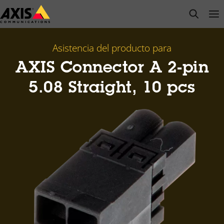
Saltar
open s
Op
Clo
al
contenido
principal
Asistencia del producto para
AXIS Connector A 2-pin
5.08 Straight, 10 pcs