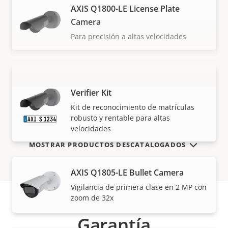
AXIS Q1800-LE License Plate
Camera
Para precisión a altas velocidades
AXIS Q1800-LE-3 License Plate
Verifier Kit
VISUALIZAR MÁS
Kit de reconocimiento de matrículas
robusto y rentable para altas
velocidades
MOSTRAR PRODUCTOS DESCATALOGADOS
AXIS Q1805-LE Bullet Camera
Vigilancia de primera clase en 2 MP con
zoom de 32x
Garantía