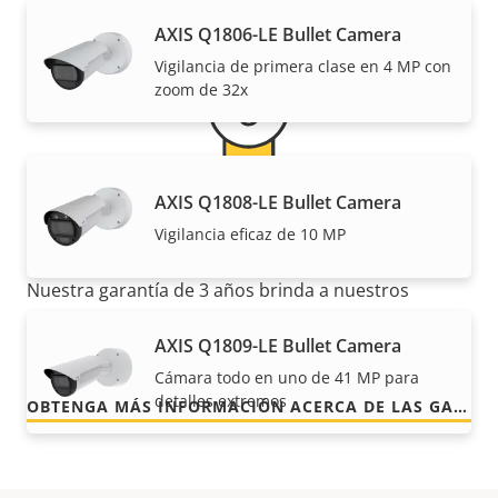
AXIS Q1806-LE Bullet Camera
Vigilancia de primera clase en 4 MP con
zoom de 32x
AXIS Q1808-LE Bullet Camera
Para mayor tranquilidad
Vigilancia eficaz de 10 MP
Nuestra garantía de 3 años brinda a nuestros
clientes un uso sin preocupaciones y un control de
AXIS Q1809-LE Bullet Camera
los costes.
Cámara todo en uno de 41 MP para
detalles extremos
OBTENGA MÁS INFORMACIÓN ACERCA DE LAS GARANTÍAS DE AXIS