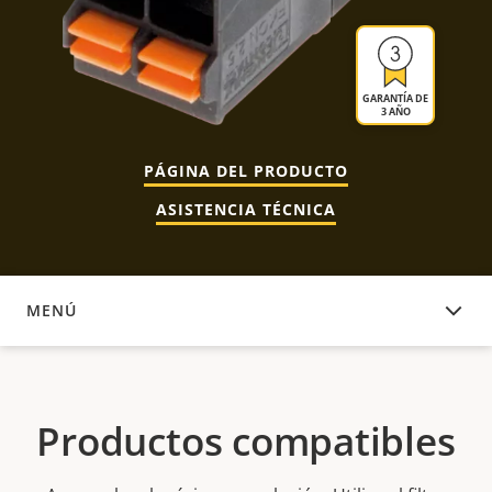
GARANTÍA DE
3 AÑO
PÁGINA DEL PRODUCTO
ASISTENCIA TÉCNICA
MENÚ
PRODUCTOS COMPATIBLES
Productos compatibles