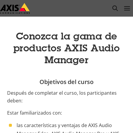
Saltar
open s
Op
Clo
al
contenido
principal
Conozca la gama de
productos AXIS Audio
Manager
Objetivos del curso
Después de completar el curso, los participantes
deben:
Estar familiarizados con:
las características y ventajas de
AXIS Audio