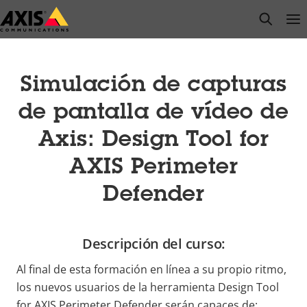
Saltar
open s
Op
Clo
al
contenido
principal
Simulación de capturas
de pantalla de vídeo de
Axis: Design Tool for
AXIS Perimeter
Defender
Descripción del curso:
Al final de esta formación en línea a su propio ritmo,
los nuevos usuarios de la herramienta Design Tool
for AXIS Perimeter Defender serán capaces de: