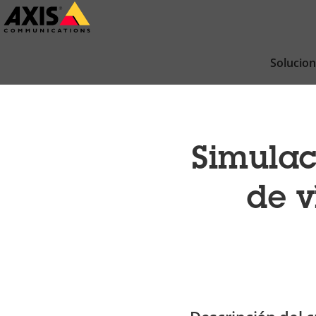
Saltar
al
contenido
Solucio
principal
Simulac
de v