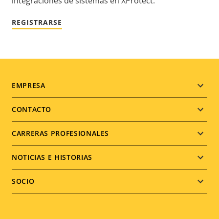
integraciones de sistemas en XProtect.
REGISTRARSE
Footer
EMPRESA
menu
CONTACTO
CARRERAS PROFESIONALES
NOTICIAS E HISTORIAS
SOCIO