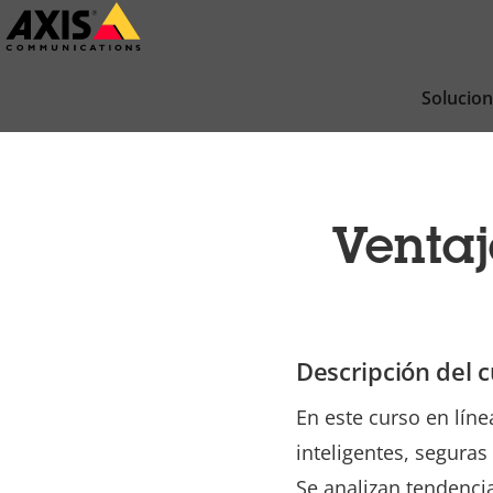
Saltar
al
contenido
Solucio
principal
Ventaj
Descripción del c
En este curso en líne
inteligentes, seguras
Se analizan tendencia