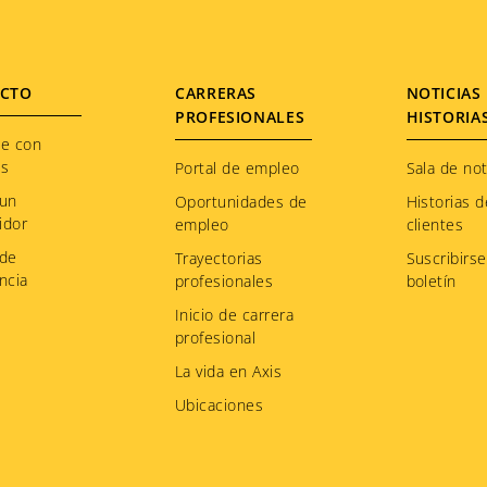
CTO
CARRERAS
NOTICIAS 
PROFESIONALES
HISTORIA
te con
os
Portal de empleo
Sala de not
 un
Oportunidades de
Historias d
idor
empleo
clientes
 de
Trayectorias
Suscribirse
ncia
profesionales
boletín
Inicio de carrera
profesional
La vida en Axis
Ubicaciones