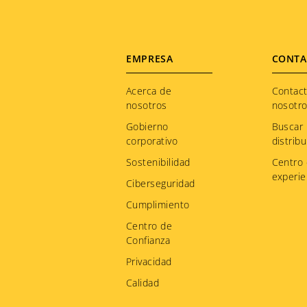
Footer
EMPRESA
CONTA
menu
Acerca de
Contac
nosotros
nosotr
Gobierno
Buscar
corporativo
distribu
Sostenibilidad
Centro
experie
Ciberseguridad
Cumplimiento
Centro de
Confianza
Privacidad
Calidad