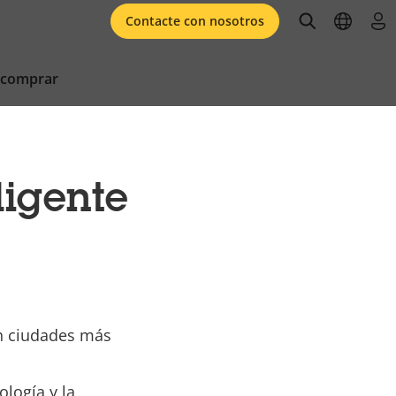
open searc
open l
ini
Contacte con nosotros
 comprar
ligente
 en ciudades más
ología y la