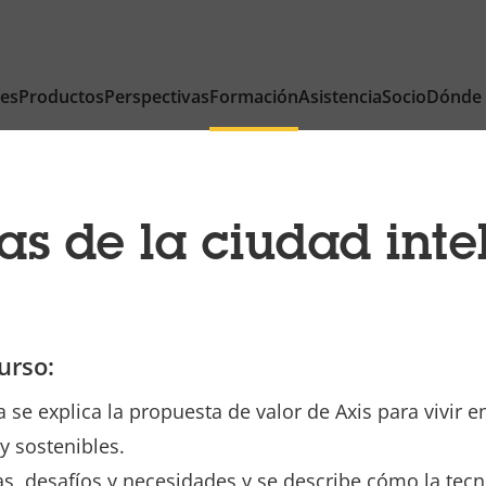
nes
Productos
Perspectivas
Formación
Asistencia
Socio
Dónde
as de la ciudad inte
urso:
a se explica la propuesta de valor de Axis para vivir
 y sostenibles.
s, desafíos y necesidades y se describe cómo la tecn