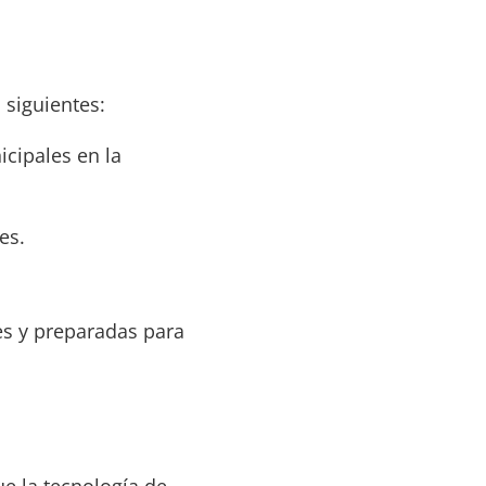
 siguientes:
icipales en la
es.
es y preparadas para
ue la tecnología de