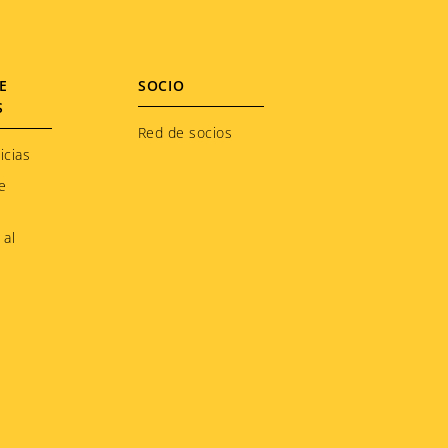
E
SOCIO
S
Red de socios
icias
e
 al