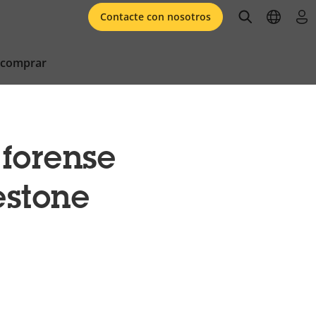
open searc
open l
ini
Contacte con nosotros
 comprar
forense
estone