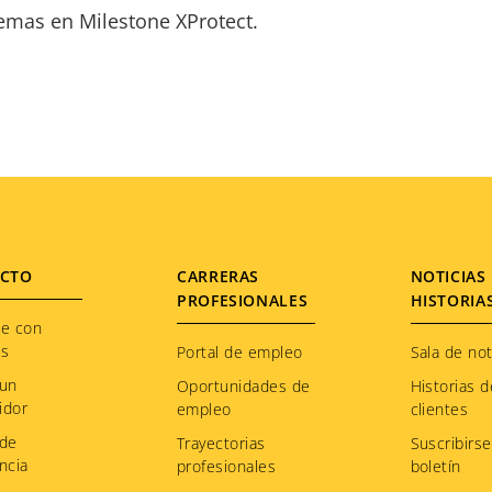
temas en Milestone XProtect.
CTO
CARRERAS
NOTICIAS 
PROFESIONALES
HISTORIA
te con
os
Portal de empleo
Sala de not
 un
Oportunidades de
Historias d
idor
empleo
clientes
 de
Trayectorias
Suscribirse
ncia
profesionales
boletín