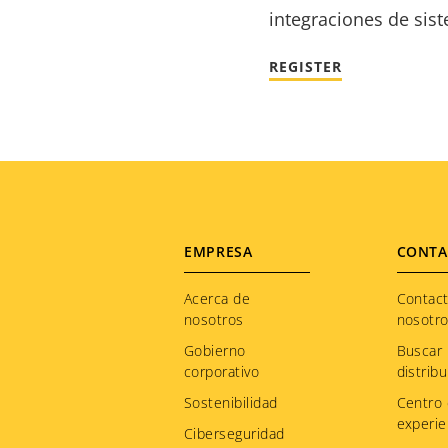
integraciones de sis
REGISTER
Footer
EMPRESA
CONTA
menu
Acerca de
Contac
nosotros
nosotr
Gobierno
Buscar
corporativo
distribu
Sostenibilidad
Centro
experie
Ciberseguridad