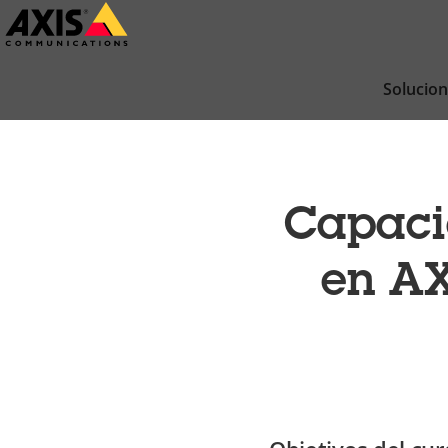
Saltar
al
contenido
Solucio
principal
Capaci
en AX