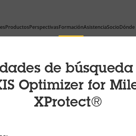
nes
Productos
Perspectivas
Formación
Asistencia
Socio
Dónde
dades de búsqueda 
IS Optimizer for Mil
XProtect®