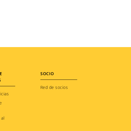
E
SOCIO
S
Red de socios
icias
e
 al