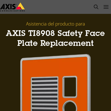
Saltar
open s
Op
Clo
al
contenido
principal
Asistencia del producto para
AXIS TI8908 Safety Face
Plate Replacement