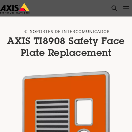
Saltar
open s
Op
Clo
al
contenido
principal
SOPORTES DE INTERCOMUNICADOR
AXIS TI8908 Safety Face
Plate Replacement