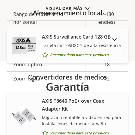
VISUALIZAR MÁS
Almacenamiento local
Descripción
Rango de movimiento
Valor de
+/-180
de
horizontal
la
endless
propiedad
propiedad
Rango de inclinación
-90 to 40
AXIS Surveillance Card 128 GB
MOSTRAR PRODUCTOS DESCATALOGADOS
Tarjeta microSDXC™ de alta resistencia
Ronda de vigilancia
-
Recomendado para este producto
Zoom óptico
18
Convertidores de medios
Zoom digital
12
Garantía
Compresión
AXIS T8640 PoE+ over Coax
Adapter Kit
Descripción
Zipstream
Valor de
–
Migración rentable a vídeo en red para
de
instalaciones de menor tamaño
la
Baseline,
propiedad
propiedad
Recomendado para este producto
H.264