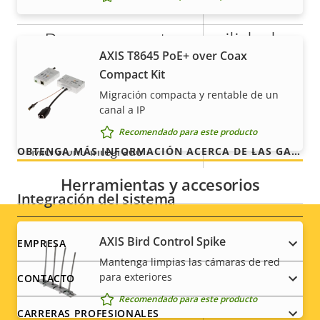
Main
Para mayor tranquilidad
H.265
–
AXIS T8645 PoE+ over Coax
Audio
Compact Kit
Nuestra garantía de 3 años brinda a nuestros
clientes un uso sin preocupaciones y un control de
Migración compacta y rentable de un
canal a IP
los costes.
Descripción
Compatibilidad de audio
Valor de
-
Recomendado para este producto
de
la
Micrófono integrado
-
OBTENGA MÁS INFORMACIÓN ACERCA DE LAS GARANTÍAS DE AXIS
propiedad
propiedad
Herramientas y accesorios
Integración del sistema
Descripción
Detección de audio
Valor de
–
AXIS Bird Control Spike
Footer
EMPRESA
de
la
Mantenga limpias las cámaras de red
menu
Sí
Manipulación activa
propiedad
para exteriores
propiedad
CONTACTO
Recomendado para este producto
Entradas/salidas de alarma
0/0
CARRERAS PROFESIONALES