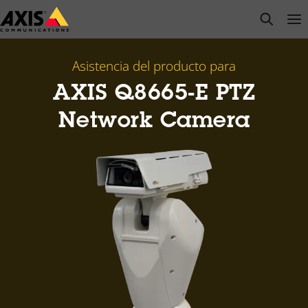
Saltar
open s
Op
Clo
al
contenido
principal
Asistencia del producto para
AXIS Q8665-E PTZ
Network Camera