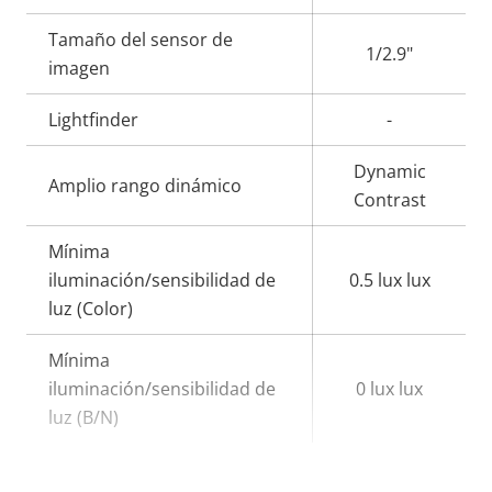
de
la
Tamaño del sensor de
propiedad
propiedad
1/2.9"
imagen
Lightfinder
-
Dynamic
Amplio rango dinámico
Contrast
Mínima
iluminación/sensibilidad de
0.5 lux lux
luz (Color)
Mínima
iluminación/sensibilidad de
0 lux lux
luz (B/N)
Vídeo