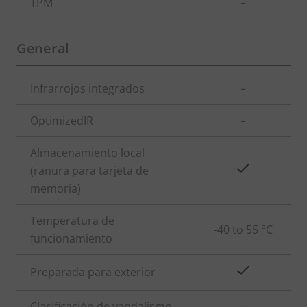
TPM
–
General
Descripción
Infrarrojos integrados
Valor de
–
de
la
OptimizedIR
–
propiedad
propiedad
Almacenamiento local
Sí
(ranura para tarjeta de
memoria)
Temperatura de
-40 to 55 °C
funcionamiento
Sí
Preparada para exterior
Clasificación de vandalismo
-