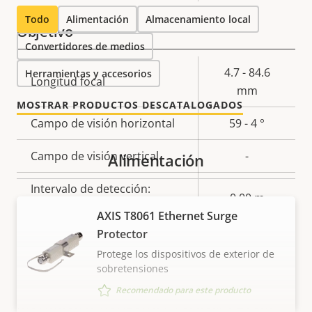
Todo
Alimentación
Almacenamiento local
Objetivo
Convertidores de medios
Descripción
Valor de
4.7 - 84.6
Herramientas y accesorios
Longitud focal
de
la
mm
MOSTRAR PRODUCTOS DESCATALOGADOS
propiedad
propiedad
Campo de visión horizontal
59 - 4 °
Campo de visión vertical
-
Alimentación
Intervalo de detección:
0.00 m
Humano (1,5 px)
AXIS T8061 Ethernet Surge
Protector
Intervalo de detección:
0.00 m
Protege los dispositivos de exterior de
Vehículo (1,5 px)
sobretensiones
Recomendado para este producto
Movimiento horizontal/vertical y zoom