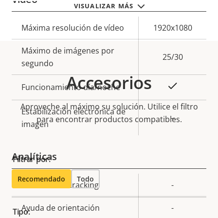
VISUALIZAR MÁS
Descripción
Máxima resolución de vídeo
Valor de
1920x1080
de
la
Máximo de imágenes por
propiedad
propiedad
25/30
segundo
Accesorios
Sí
Funcionamiento día/noche
Aproveche al máximo su solución. Utilice el filtro
Estabilización electrónica de
–
para encontrar productos compatibles.
imagen
Analíticas
Filtrar por:
Recomendado
Todo
Descripción
Versión Autotracking
Valor de
-
de
la
Ayuda de orientación
-
propiedad
propiedad
Tipo: