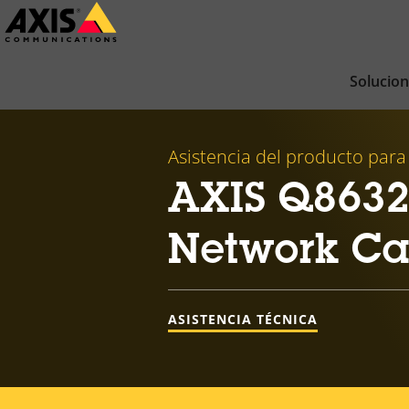
Saltar
al
contenido
Solucio
principal
Asistencia del producto para
AXIS Q8632
Network C
ASISTENCIA TÉCNICA