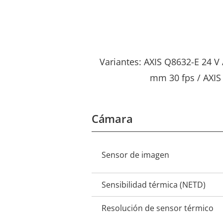
Variantes: AXIS Q8632-E 24 V
mm 30 fps / AXIS
Cámara
Descripción
Valor de
Sensor de imagen
de
la
propiedad
propiedad
Sensibilidad térmica (NETD)
Resolución de sensor térmico