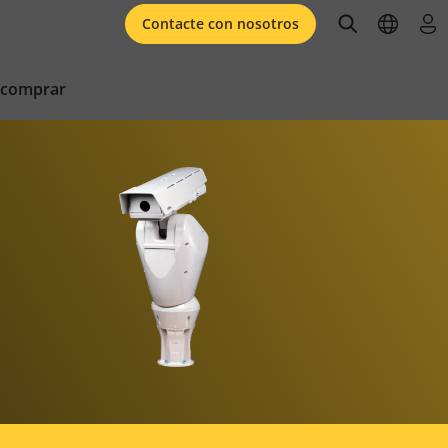
open searc
open l
ini
Contacte con nosotros
 comprar