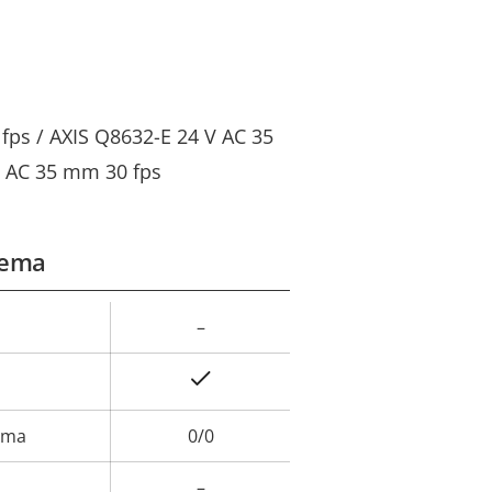
fps / AXIS Q8632-E 24 V AC 35
V AC 35 mm 30 fps
tema
–
or de
la
Sí
iedad
arma
0/0
–