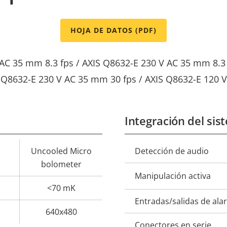
HOJA DE DATOS (PDF)
 AC 35 mm 8.3 fps / AXIS Q8632-E 230 V AC 35 mm 8.3 
 Q8632-E 230 V AC 35 mm 30 fps / AXIS Q8632-E 120 
Integración del sis
Uncooled Micro
Detección de audio
Descripción
Val
bolometer
de
Manipulación activa
propiedad
prop
<70 mK
Entradas/salidas de al
640x480
Conectores en serie