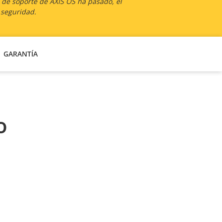
a de soporte de AXIS OS ha pasado, el
 seguridad.
GARANTÍA
o