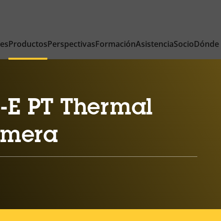
nes
Productos
Perspectivas
Formación
Asistencia
Socio
Dónde
-E PT Thermal
amera