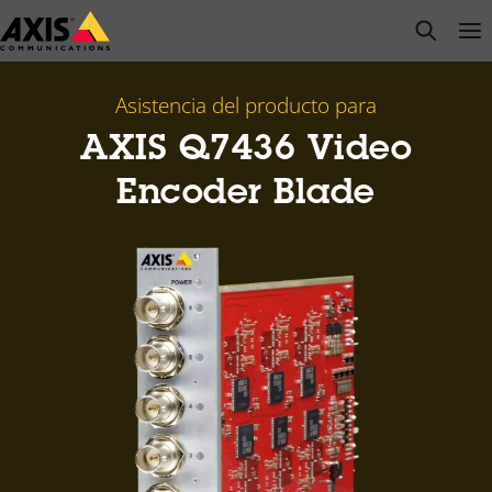
Saltar
open s
Op
Clo
al
contenido
principal
Asistencia del producto para
AXIS Q7436 Video
Encoder Blade