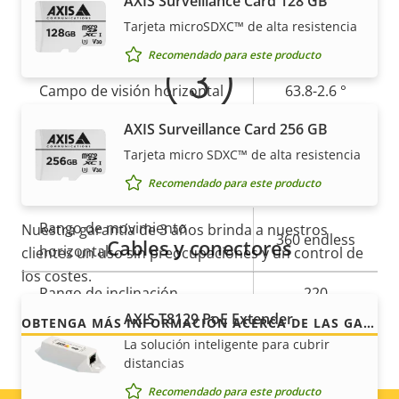
AXIS Surveillance Card 128 GB
Tarjeta microSDXC™ de alta resistencia
Descripción
Longitud focal
Valor de
4.3 - 129 mm
Recomendado para este producto
de
la
Campo de visión horizontal
63.8-2.6 °
propiedad
propiedad
AXIS Surveillance Card 256 GB
Campo de visión vertical
38-1.47 °
Tarjeta micro SDXC™ de alta resistencia
Movimiento horizontal/vertical y zoom
Para mayor tranquilidad
Recomendado para este producto
Descripción
Rango de movimiento
Valor de
Nuestra garantía de 3 años brinda a nuestros
360 endless
Cables y conectores
de
horizontal
la
clientes un uso sin preocupaciones y un control de
propiedad
propiedad
los costes.
Rango de inclinación
220
AXIS T8129 PoE Extender
OBTENGA MÁS INFORMACIÓN ACERCA DE LAS GARANTÍAS DE AXIS
preset
La solución inteligente para cubrir
Ronda de vigilancia
position tour
distancias
Recomendado para este producto