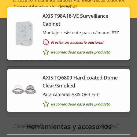
© 2026
Axis Communications AB. Reservados todos los
Descripción
Compatibilidad de audio
Valor de
-
derechos.
Legal
de
la
AXIS T98A18-VE Surveillance
Micrófono integrado
-
menu
propiedad
propiedad
Cabinet
Montaje resistente para cámaras PTZ
Integración del sistema
Precisa un accesorio adicional
Recomendado para este producto
Descripción
Detección de audio
Valor de
–
de
la
Manipulación activa
–
propiedad
propiedad
AXIS TQ6809 Hard-coated Dome
Clear/Smoked
Entradas/salidas de alarma
-
Para cámaras AXIS Q60-E/-C
Recomendado para este producto
Red
Herramientas y accesorios
Descripción
Clase de PoE
Valor de
High PoE
de
la