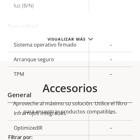
luz (B/N)
Seguridad
VISUALIZAR MÁS
Descripción
Sistema operativo firmado
Valor de
–
de
la
Arranque seguro
–
propiedad
propiedad
TPM
–
Accesorios
General
Aproveche al máximo su solución. Utilice el filtro
para encontrar productos compatibles.
Descripción
Infrarrojos integrados
Valor de
–
de
la
OptimizedIR
–
propiedad
propiedad
Filtrar por: