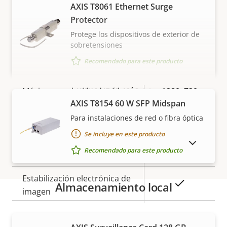
Descripción
Versión Autotracking
Valor de
-
AXIS T8061 Ethernet Surge
de
la
Protector
Ayuda de orientación
-
propiedad
propiedad
Protege los dispositivos de exterior de
sobretensiones
Vídeo
Recomendado para este producto
Descripción
Máxima resolución de vídeo
Valor de
1280x720
VISUALIZAR MÁS
AXIS T8154 60 W SFP Midspan
de
la
Máximo de imágenes por
propiedad
propiedad
Para instalaciones de red o fibra óptica
50 / 60
segundo
Se incluye en este producto
MOSTRAR PRODUCTOS DESCATALOGADOS
Recomendado para este producto
Sí
Funcionamiento día/noche
Estabilización electrónica de
Sí
Almacenamiento local
imagen
Garantía
Objetivo