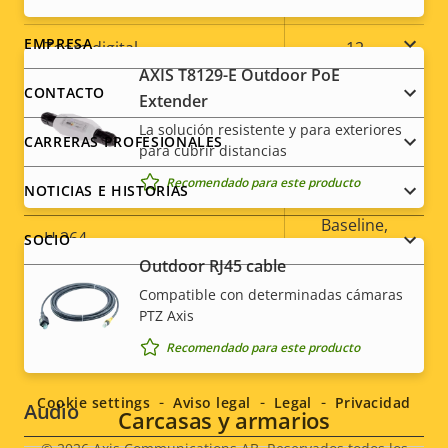
Zoom óptico
30
Footer
EMPRESA
Zoom digital
12
AXIS T8129-E Outdoor PoE
menu
CONTACTO
Extender
Compresión
La solución resistente y para exteriores
CARRERAS PROFESIONALES
para cubrir distancias
Descripción
Valor de
Sí
Zipstream
Recomendado para este producto
NOTICIAS E HISTORIAS
de
la
propiedad
propiedad
Baseline,
H.264
SOCIO
High, Main
Outdoor RJ45 cable
Compatible con determinadas cámaras
H.265
–
PTZ Axis
Social
AV1
–
Recomendado para este producto
menu
Cookie settings
Aviso legal
Legal
Privacidad
Audio
Carcasas y armarios