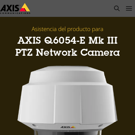
Saltar
open s
Op
Clo
al
contenido
principal
Asistencia del producto para
AXIS Q6054-E Mk III
PTZ Network Camera