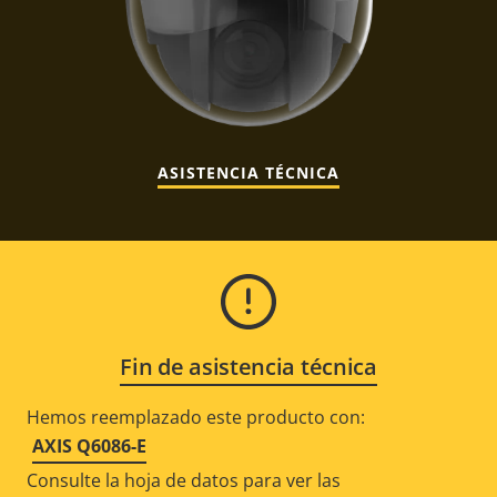
ASISTENCIA TÉCNICA
Fin de asistencia técnica
Hemos reemplazado este producto con:
AXIS Q6086-E
Consulte la hoja de datos para ver las