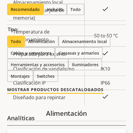
Almacenamiento local
Sí
Recomendado
Incluido
Todo
(ranura para tarjeta de
memoria)
Tipo:
Temperatura de
-50 to 50 °C
funcionamiento
Todo
Alimentación
Almacenamiento local
Cables y conectores
Carcasas y armarios
Sí
Preparada para exterior
Herramientas y accesorios
Iluminadores
Clasificación de vandalismo
IK10
Montajes
Switches
Clasificación IP
IP66
MOSTRAR PRODUCTOS DESCATALOGADOS
Sí
Diseñado para repintar
Alimentación
Analíticas