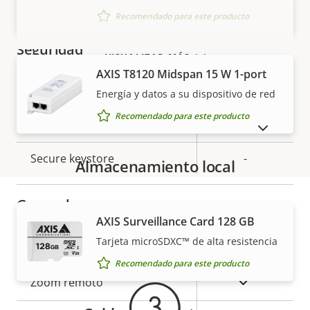
Descripción
Clase de PoE
Valor de
3
Recomendado para este producto
de
la
propiedad
propiedad
Seguridad
VISUALIZAR MÁS
AXIS T8120 Midspan 15 W 1-port
Descripción
Valor de
Sí
Sistema operativo firmado
Energía y datos a su dispositivo de red
de
la
Recomendado para este producto
propiedad
Arranque seguro
propiedad
–
MOSTRAR PRODUCTOS DESCATALOGADOS
Secure keystore
-
Almacenamiento local
General
AXIS Surveillance Card 128 GB
Garantía
Tarjeta microSDXC™ de alta resistencia
Descripción
Valor de
Sí
Enfoque remoto
de
la
Recomendado para este producto
propiedad
propiedad
Sí
Zoom remoto