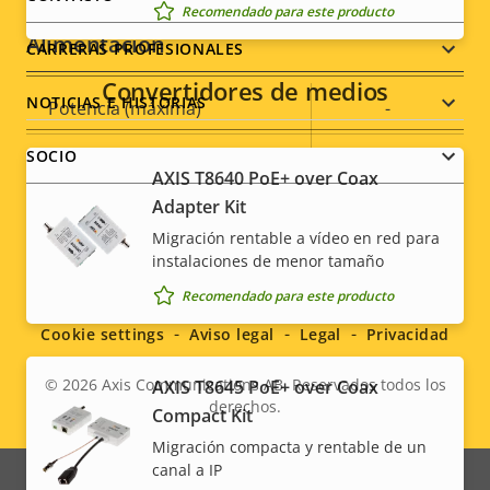
Recomendado para este producto
Alimentación
CARRERAS PROFESIONALES
Convertidores de medios
NOTICIAS E HISTORIAS
Descripción
Potencia (máxima)
Valor de
-
de
la
SOCIO
Alimentación (media)
-
propiedad
propiedad
AXIS T8640 PoE+ over Coax
Adapter Kit
Migración rentable a vídeo en red para
instalaciones de menor tamaño
Social
Recomendado para este producto
menu
Cookie settings
Aviso legal
Legal
Privacidad
© 2026
Axis Communications AB. Reservados todos los
AXIS T8645 PoE+ over Coax
derechos.
Legal
Compact Kit
Migración compacta y rentable de un
menu
canal a IP