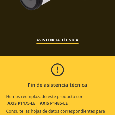
ASISTENCIA TÉCNICA
Fin de asistencia técnica
Hemos reemplazado este producto con:
AXIS P1475-LE
AXIS P1485-LE
,
Consulte las hojas de datos correspondientes para