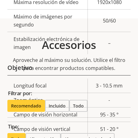
Descripción
Máxima resolución de vídeo
Valor de
1920x1080
de
la
Máximo de imágenes por
propiedad
propiedad
50/60
segundo
Estabilización electrónica de
Accesorios
–
imagen
Aproveche al máximo su solución. Utilice el filtro
Objetivo
para encontrar productos compatibles.
Descripción
Longitud focal
Valor de
3 - 10.5 mm
Filtrar por:
de
la
Zoom óptico
-
propiedad
propiedad
Recomendado
Incluido
Todo
Campo de visión horizontal
95 - 35 °
Tipo:
Campo de visión vertical
51 - 20 °