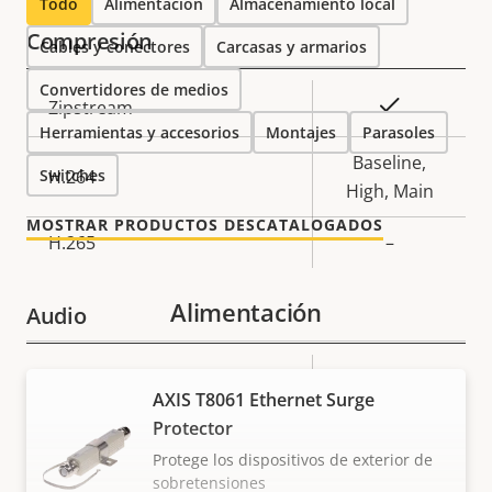
Todo
Alimentación
Almacenamiento local
Compresión
Cables y conectores
Carcasas y armarios
Convertidores de medios
Descripción
Valor de
Sí
Zipstream
Herramientas y accesorios
de
la
Montajes
Parasoles
propiedad
propiedad
Baseline,
Switches
H.264
High, Main
MOSTRAR PRODUCTOS DESCATALOGADOS
H.265
–
Alimentación
Audio
Descripción
Compatibilidad de audio
Valor de
–
AXIS T8061 Ethernet Surge
de
la
Protector
Red
propiedad
propiedad
Protege los dispositivos de exterior de
sobretensiones