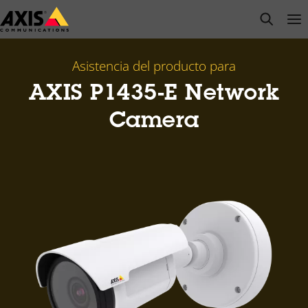
Saltar
open s
Op
Clo
al
contenido
principal
Asistencia del producto para
AXIS P1435-E Network
Camera