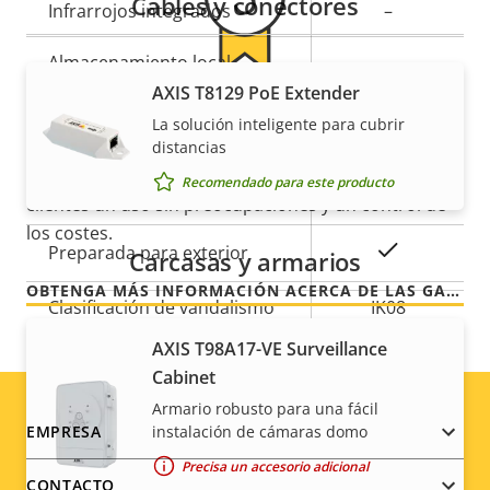
Cables y conectores
Infrarrojos integrados
–
Almacenamiento local
Sí
(ranura para tarjeta de
AXIS T8129 PoE Extender
Para mayor tranquilidad
memoria)
La solución inteligente para cubrir
distancias
Temperatura de
Nuestra garantía de 3 años brinda a nuestros
Recomendado para este producto
-30 to 60 °C
funcionamiento
clientes un uso sin preocupaciones y un control de
los costes.
Sí
Preparada para exterior
Carcasas y armarios
OBTENGA MÁS INFORMACIÓN ACERCA DE LAS GARANTÍAS DE AXIS
Clasificación de vandalismo
IK08
AXIS T98A17-VE Surveillance
Clasificación IP
IP66
Cabinet
Diseñado para repintar
Armario robusto para una fácil
–
Footer
instalación de cámaras domo
EMPRESA
Sostenibilidad
-
Precisa un accesorio adicional
menu
CONTACTO