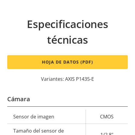
Especificaciones
técnicas
HOJA DE DATOS (PDF)
Variantes: AXIS P1435-E
Cámara
Descripción
Sensor de imagen
Valor de
CMOS
de
la
Tamaño del sensor de
propiedad
propiedad
1/2.8"