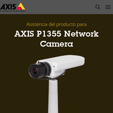
Saltar
open s
Op
Clo
al
contenido
principal
Asistencia del producto para
AXIS P1355 Network
Camera