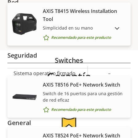
Red
propiedad
propiedad
AXIS T8415 Wireless Installation
Tool
Descripción
Clase de PoE
Valor de
2
de
Simplicidad en su mano
la
MOSTRAR PRODUCTOS DESCATALOGADOS
Inalámbrico
–
propiedad
propiedad
Recomendado para este producto
Seguridad
Switches
Garantía
Descripción
Sistema operativo firmado
Valor de
–
de
la
AXIS T8516 PoE+ Network Switch
Arranque seguro
–
propiedad
propiedad
Switch de 16 puertos para una gestión
de red eficaz
Secure keystore
-
Recomendado para este producto
General
AXIS T8524 PoE+ Network Switch