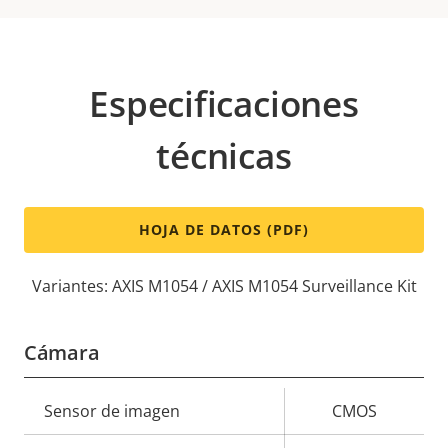
Especificaciones
técnicas
HOJA DE DATOS (PDF)
Variantes: AXIS M1054 / AXIS M1054 Surveillance Kit
Cámara
Descripción
Sensor de imagen
Valor de
CMOS
de
la