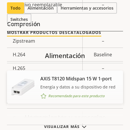
Objetivo reemplazable
–
Todo
Alimentación
Herramientas y accesorios
Switches
Compresión
MOSTRAR PRODUCTOS DESCATALOGADOS
Descripción
Zipstream
Valor de
–
de
la
Alimentación
H.264
Baseline
propiedad
propiedad
H.265
–
AXIS T8120 Midspan 15 W 1-port
AV1
–
Energía y datos a su dispositivo de red
Recomendado para este producto
Audio
Herramientas y accesorios
Descripción
Compatibilidad de audio
Valor de
Yes
de
la
VISUALIZAR MÁS