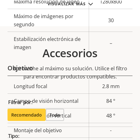
Descripción
Máxima resolución de vídeo
Valor de
1280x800
VISUALIZAR MÁS
de
la
Máximo de imágenes por
propiedad
propiedad
30
segundo
Estabilización electrónica de
–
imagen
Accesorios
Objetivo
Aproveche al máximo su solución. Utilice el filtro
para encontrar productos compatibles.
Descripción
Longitud focal
Valor de
2.8 mm
de
la
Campo de visión horizontal
84 °
Filtrar por:
propiedad
propiedad
Recomendado
Todo
Campo de visión vertical
48 °
Montaje del objetivo
-
Tipo: