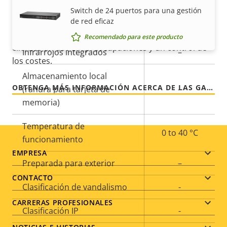
Para mayor tranquilidad
Descripción
Enfoque remoto
Valor de
–
Switch de 24 puertos para una gestión
de
la
de red eficaz
Zoom remoto
–
propiedad
propiedad
Nuestra garantía de 3 años brinda a nuestros
Recomendado para este producto
clientes un uso sin preocupaciones y un control de
Infrarrojos integrados
–
los costes.
Almacenamiento local
OBTENGA MÁS INFORMACIÓN ACERCA DE LAS GARANTÍAS DE AXIS
(ranura para tarjeta de
–
memoria)
Temperatura de
0 to 40 °C
funcionamiento
Footer
EMPRESA
Preparada para exterior
–
menu
CONTACTO
Clasificación de vandalismo
-
CARRERAS PROFESIONALES
Clasificación IP
-