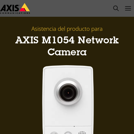
Saltar
open s
Op
Clo
al
contenido
principal
Asistencia del producto para
AXIS M1054 Network
Camera