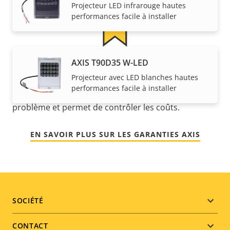
Projecteur LED infrarouge hautes
performances facile à installer
AXIS T90D35 W-LED
Pour la tranquillité d'esprit
Projecteur avec LED blanches hautes
performances facile à installer
Notre garantie de 3 ans offre la propriété sans
problème et permet de contrôler les coûts.
EN SAVOIR PLUS SUR LES GARANTIES AXIS
Footer
SOCIÉTÉ
menu
CONTACT