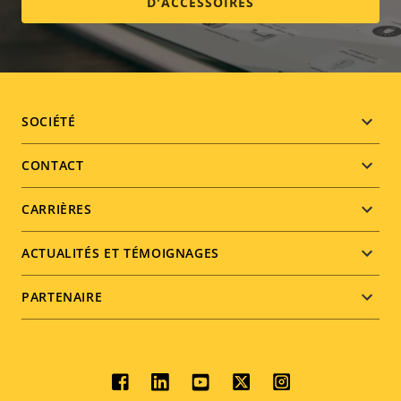
D'ACCESSOIRES
Footer
SOCIÉTÉ
menu
CONTACT
CARRIÈRES
ACTUALITÉS ET TÉMOIGNAGES
PARTENAIRE
Social