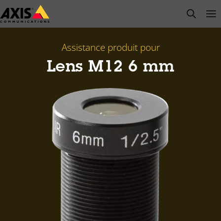
Passer
open s
Op
Clo
au
contenu
principal
Assistance produit pour
Lens M12 6 mm