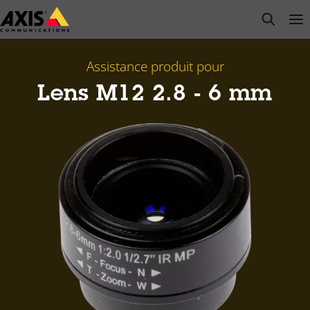
Passer
open s
Op
Clo
au
contenu
principal
Assistance produit pour
Lens M12 2.8 - 6 mm