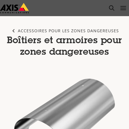
Passer
open s
Op
Clo
au
contenu
principal
ACCESSOIRES POUR LES ZONES DANGEREUSES
Boîtiers et armoires pour
zones dangereuses