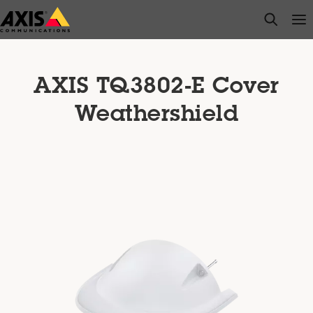
Passer
open s
Op
Clo
au
contenu
principal
AXIS TQ3802-E Cover
Weathershield