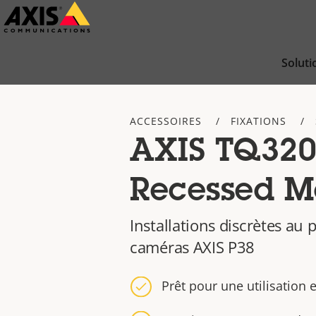
Passer
au
contenu
Soluti
principal
ACCESSOIRES
FIXATIONS
AXIS TQ320
Recessed M
Installations discrètes au 
caméras AXIS P38
Prêt pour une utilisation e