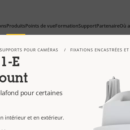
ons
Produits
Points de vue
Formation
Support
Partenaire
Où a
SUPPORTS POUR CAMÉRAS
FIXATIONS ENCASTRÉES ET
1-E
ount
plafond pour certaines
n intérieur et en extérieur.