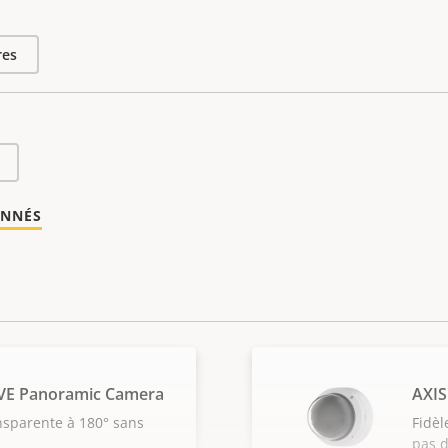
res
ONNÉS
VE Panoramic Camera
AXIS
nsparente à 180° sans
Fidèl
pas d