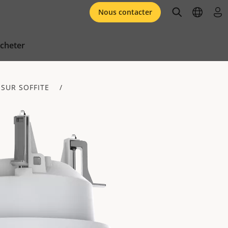
open searc
open l
se 
Nous contacter
cheter
 SUR SOFFITE