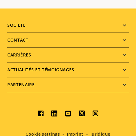
Footer
SOCIÉTÉ
menu
CONTACT
CARRIÈRES
ACTUALITÉS ET TÉMOIGNAGES
PARTENAIRE
Social
menu
Cookie settings
Imprint
Juridique