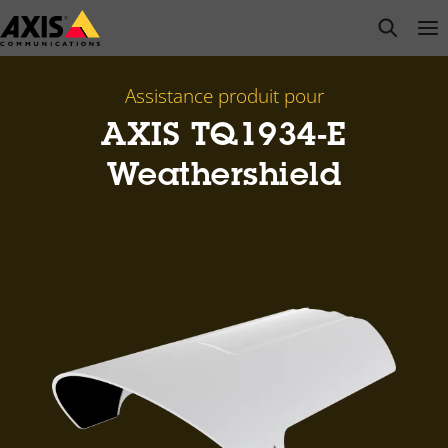
Passer
open s
Op
Clo
au
contenu
principal
Assistance produit pour
AXIS TQ1934-E
Weathershield