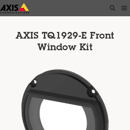
Passer
open s
Op
Clo
au
contenu
principal
AXIS TQ1929-E Front
Window Kit