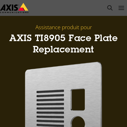
Passer
open s
Op
Clo
au
contenu
principal
Assistance produit pour
AXIS TI8905 Face Plate
Replacement