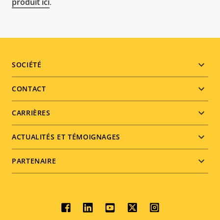
produit ici
.
Footer
SOCIÉTÉ
menu
CONTACT
CARRIÈRES
ACTUALITÉS ET TÉMOIGNAGES
PARTENAIRE
Social