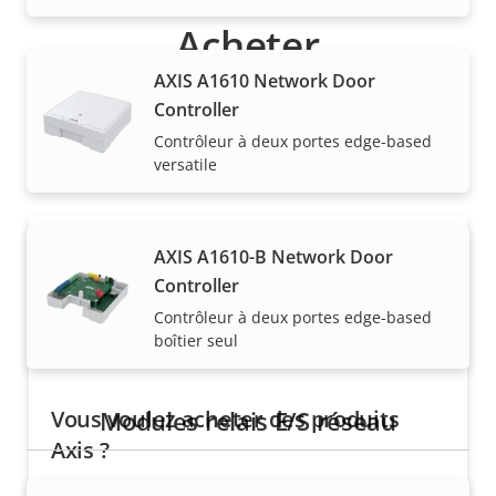
Acheter
AXIS A1610 Network Door
Les solutions Axis et les produits individuels sont
Controller
vendus et installés de manière experte par nos
Contrôleur à deux portes edge-based
partenaires de confiance.
versatile
AXIS A1610-B Network Door
Controller
Contrôleur à deux portes edge-based
boîtier seul
Vous voulez acheter des produits
Modules relais E/S réseau
Axis ?