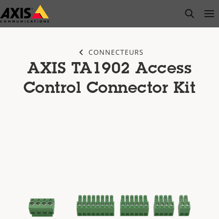
Passer
open s
Op
Clo
au
contenu
principal
CONNECTEURS
AXIS TA1902 Access
Control Connector Kit