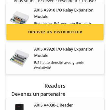
Vous souhaitez devenir revendeur ? Trouvez
les coordonnées des distributeurs de produits
AXIS A9910 I/O Relay Expansion
et de systèmes Axis.
Module
Étendez les E/S avec une flexibilité
accrue
TROUVEZ UN DISTRIBUTEUR
AXIS A9920 I/O Relay Expansion
Module
E/S haute densité avec grande
évolutivité
Readers
Devenez un partenaire
Vous êtes un revendeur, un distributeur, un
AXIS A4030-E Reader