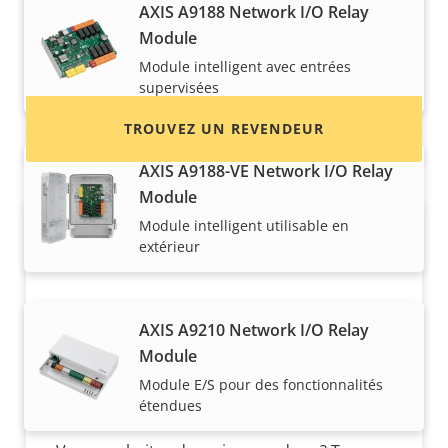
Trouvez des revendeurs, des intégrateurs
AXIS A9188 Network I/O Relay
système et des installateurs de produits et de
Module
systèmes Axis.
Module intelligent avec entrées
supervisées
TROUVEZ UN REVENDEUR
AXIS A9188-VE Network I/O Relay
Module
Module intelligent utilisable en
extérieur
AXIS A9210 Network I/O Relay
Module
Vous voulez vendre des produits
Module E/S pour des fonctionnalités
Axis ?
étendues