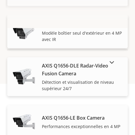
AXIS Q1656-BLE Box Camera
VOIR PLUS
Modèle boîtier seul d'extérieur en 4 MP
avec IR
AFFICHER LES PRODUITS ABANDONNÉS
AXIS Q1656-DLE Radar-Video
Fusion Camera
Détection et visualisation de niveau
supérieur 24/7
Garantie
AXIS Q1656-LE Box Camera
Performances exceptionnelles en 4 MP