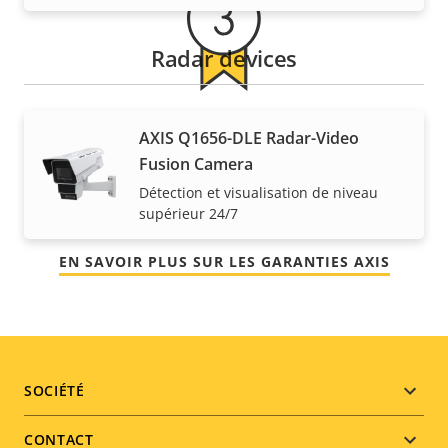
Radar devices
Pour la tranquillité d'esprit
AXIS Q1656-DLE Radar-Video
Fusion Camera
Notre garantie de 3 ans offre la propriété sans
Détection et visualisation de niveau
problème et permet de contrôler les coûts.
supérieur 24/7
EN SAVOIR PLUS SUR LES GARANTIES AXIS
Footer
SOCIÉTÉ
menu
CONTACT