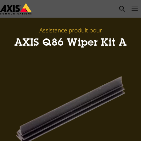
Passer
open s
Op
Clo
au
contenu
principal
Assistance produit pour
AXIS Q86 Wiper Kit A