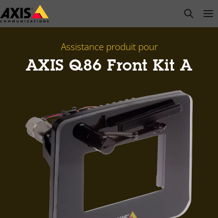
Passer
open s
Op
Clo
au
contenu
principal
Assistance produit pour
AXIS Q86 Front Kit A