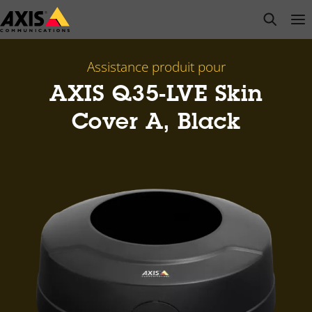
Passer
open s
Op
Clo
au
contenu
principal
Assistance produit pour
AXIS Q35-LVE Skin
Cover A, Black