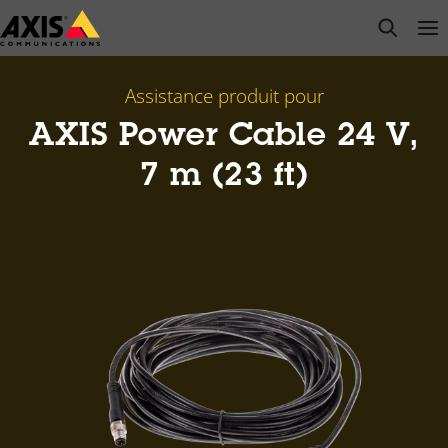
Passer
open s
Op
Clo
au
contenu
principal
Assistance produit pour
AXIS Power Cable 24 V,
7 m (23 ft)