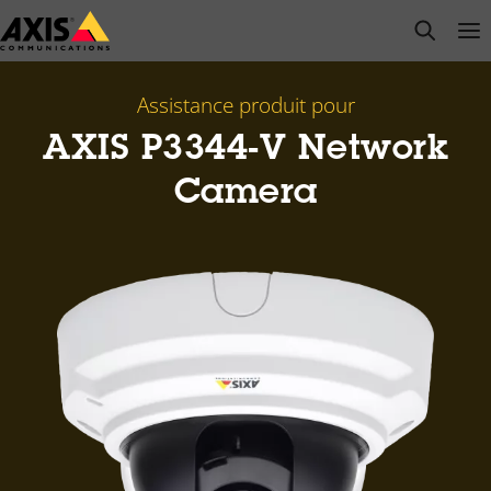
Passer
open s
Op
Clo
au
contenu
principal
Assistance produit pour
AXIS P3344-V Network
Camera