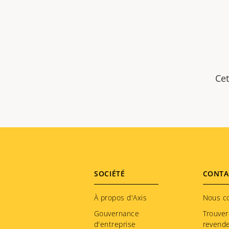
Cet
Footer
SOCIÉTÉ
CONTA
menu
À propos d'Axis
Nous c
Gouvernance
Trouver
d'entreprise
revend