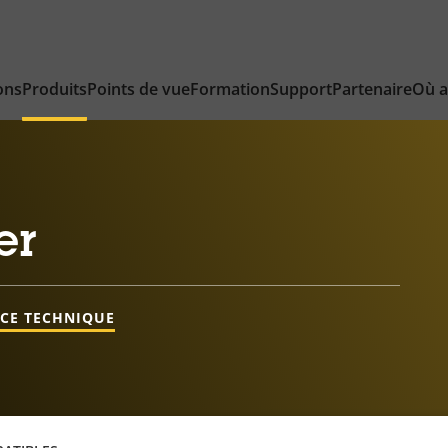
ons
Produits
Points de vue
Formation
Support
Partenaire
Où a
er
NCE TECHNIQUE