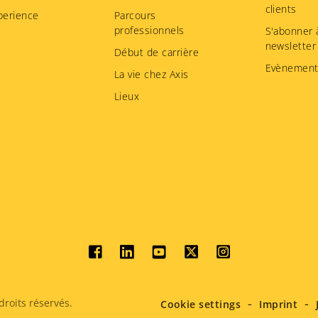
clients
perience
Parcours
professionnels
S'abonner à
newsletter
Début de carrière
Evènement
La vie chez Axis
Lieux
Social
menu
roits réservés.
Cookie settings
Imprint