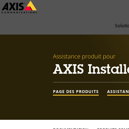
Passer
au
contenu
Soluti
principal
Assistance produit pour
AXIS Install
PAGE DES PRODUITS
ASSISTA