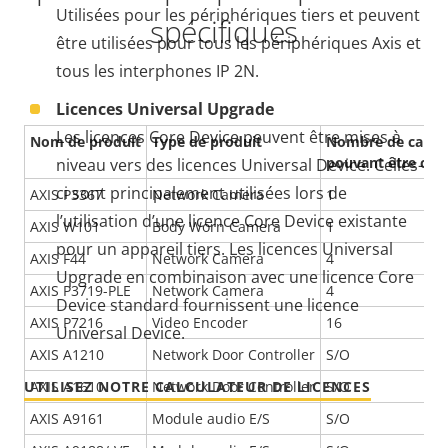
Utilisées pour les périphériques tiers et peuvent
spécifiques
être utilisées pour tous les périphériques Axis et
tous les interphones IP 2N.
Licences Universal Upgrade
Les licences Core Device peuvent être mises à
Nom de produit
Type de produit
Nombre de capte
pouvant être con
niveau vers des licences Universal Device. Celles-
ci sont principalement utilisées lors de
AXIS P3367
Network Camera
1
l’utilisation d’une licence Core Device existante
AXIS W101
Body Worn Camera
1
pour un appareil tiers. Les licences Universal
AXIS F44
Network Camera
4
Upgrade en combinaison avec une licence Core
AXIS P3719-PLE
Network Camera
4
Device standard fournissent une licence
AXIS P7216
Video Encoder
16
Universal Device.
AXIS A1210
Network Door Controller
S/O
UTILISEZ NOTRE CALCULATEUR DE LICENCES
AXIS A1610
Network Door Controller
S/O
AXIS A9161
Module audio E/S
S/O