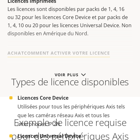
Licences imprimées
Les licences sont disponibles par packs de 1, 4, 16
ou 32 pour les licences Core Device et par packs de
1, 4, 10 ou 20 pour les licences Universal Device. Non
disponibles en Amérique du Nord.
ACHAT
COMMENT ACTIVER VOTRE LICENCE
VOIR PLUS
Types de licence disponibles
Licences Core Device
Utilisées pour tous les périphériques Axis tels
que les caméras réseau Axis et tous les
Exemple de licence requise
interphones IP 2N.
pour des périphériques Axis
Licences Universal Device