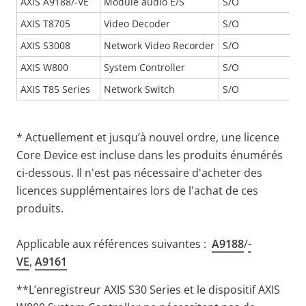
AXIS A9188/-VE
Module audio E/S
S/O
AXIS T8705
Video Decoder
S/O
AXIS S3008
Network Video Recorder
S/O
AXIS W800
System Controller
S/O
AXIS T85 Series
Network Switch
S/O
* Actuellement et jusqu’à nouvel ordre, une licence
Core Device est incluse dans les produits énumérés
ci-dessous. Il n'est pas nécessaire d'acheter des
licences supplémentaires lors de l'achat de ces
produits.
Applicable aux références suivantes :
A9188
/
-
VE
,
A9161
**
L’enregistreur AXIS S30 Series et le dispositif AXIS