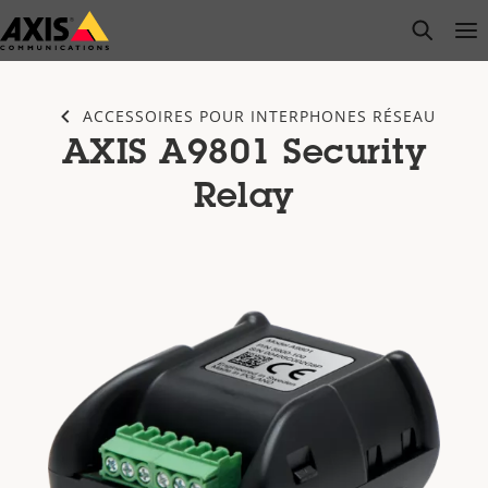
Passer
open s
Op
Clo
au
contenu
principal
ACCESSOIRES POUR INTERPHONES RÉSEAU
AXIS A9801 Security
Relay