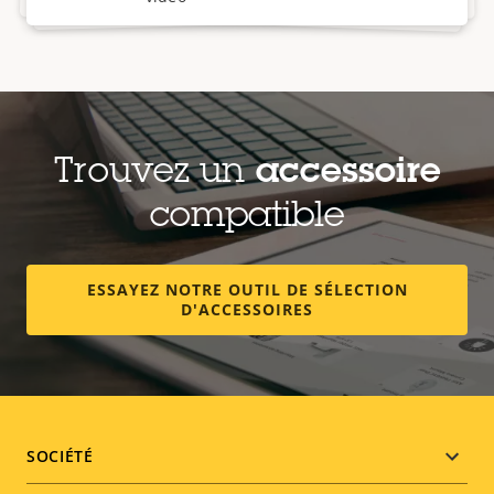
Trouvez un
accessoire
compatible
ESSAYEZ NOTRE OUTIL DE SÉLECTION
D'ACCESSOIRES
Footer
SOCIÉTÉ