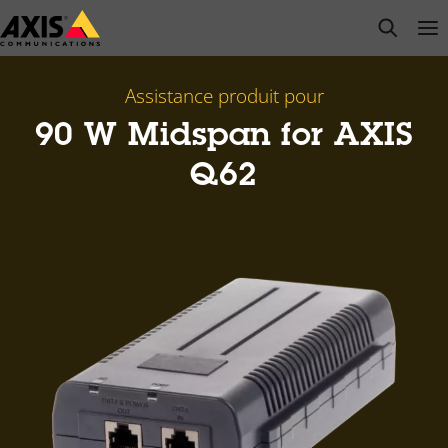
Passer
open s
Op
Clo
au
contenu
principal
Assistance produit pour
90 W Midspan for AXIS
Q62