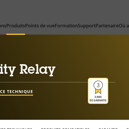
ons
Produits
Points de vue
Formation
Support
Partenaire
Où a
ity Relay
NCE TECHNIQUE
3 ANS
DE GARANTIE