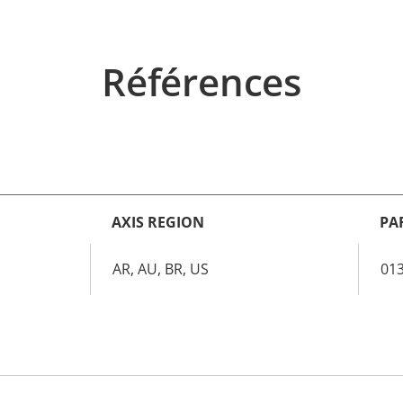
Références
AXIS REGION
PA
AR, AU, BR, US
01