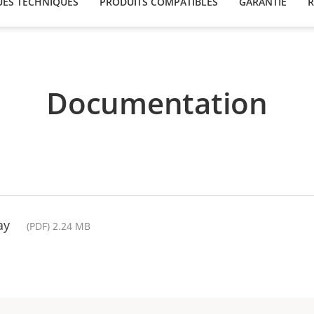
UES TECHNIQUES
PRODUITS COMPATIBLES
GARANTIE
R
Documentation
ay
(PDF) 2.24 MB