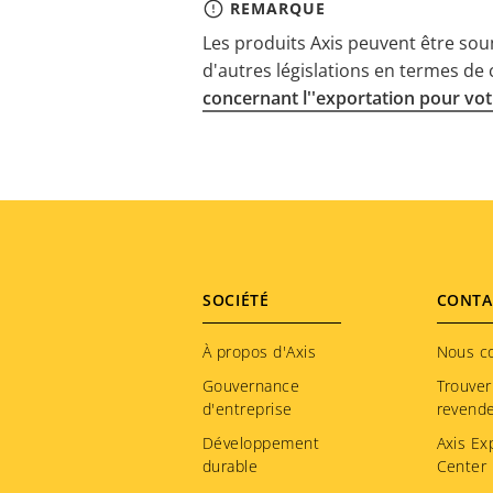
REMARQUE
Les produits Axis peuvent être sou
d'autres législations en termes de
concernant l''exportation pour votr
Footer
SOCIÉTÉ
CONTA
menu
À propos d'Axis
Nous c
Gouvernance
Trouver
d'entreprise
revend
Développement
Axis Ex
durable
Center