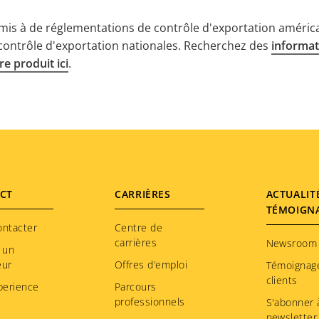
mis à de réglementations de contrôle d'exportation américa
 contrôle d'exportation nationales. Recherchez des
informat
e produit ici
.
CT
CARRIÈRES
ACTUALIT
TÉMOIGN
ontacter
Centre de
carrières
Newsroom
 un
eur
Offres d’emploi
Témoignag
clients
perience
Parcours
professionnels
S'abonner à
newsletter