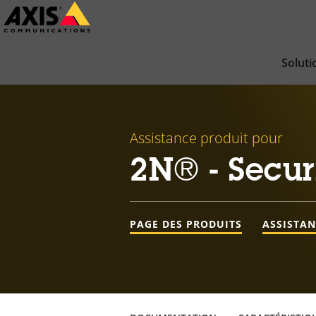
Passer
au
contenu
Soluti
principal
Assistance produit pour
2N® - Secur
PAGE DES PRODUITS
ASSISTA