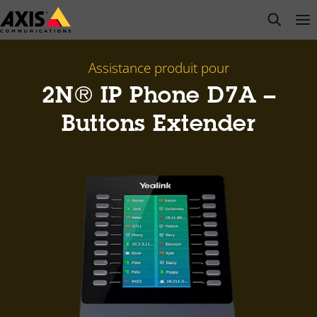
Passer
open s
Op
Clo
au
contenu
principal
Assistance produit pour
2N® IP Phone D7A –
Buttons Extender