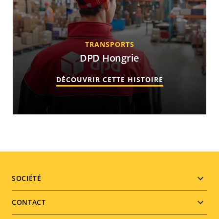
TRANSPORTS
DPD Hongrie
DÉCOUVRIR CETTE HISTOIRE
Footer
SOCIÉTÉ
menu
CONTACT