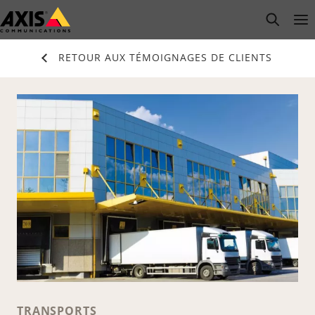
Passer
open s
Op
Clo
au
contenu
RETOUR AUX TÉMOIGNAGES DE CLIENTS
principal
TRANSPORTS