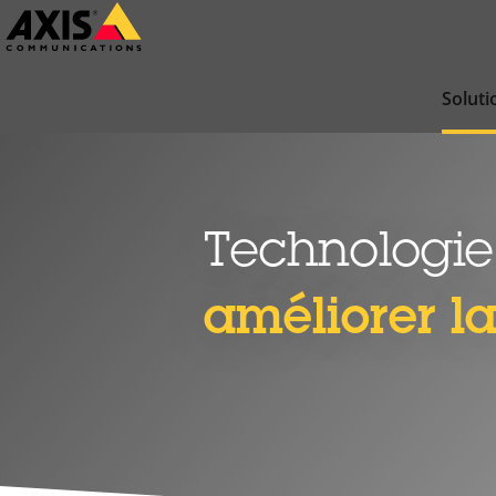
Passer
au
contenu
Soluti
principal
Technologie
améliorer la