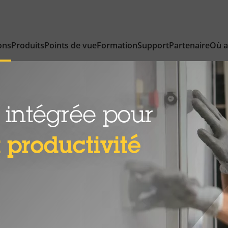
ons
Produits
Points de vue
Formation
Support
Partenaire
Où a
 intégrée pour
 productivité